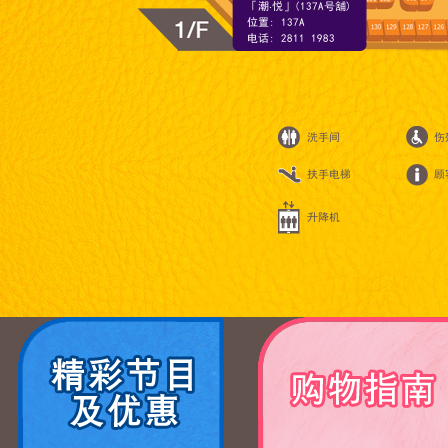
「潮‧悦」(137A号舖)
位置: 137A
电话: 2811 1983
洗手间
伤
扶手电梯
顾
升降机