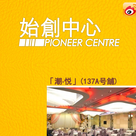
「潮‧悦」(137A号舖)