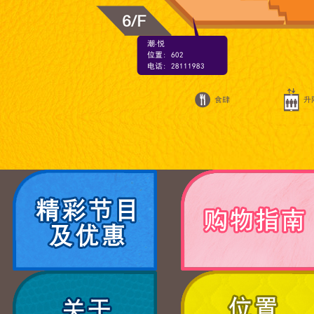
潮‧悦
位置: 602
电话: 28111983
食肆
升