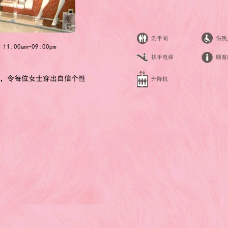
洗手间
伤残
:
11:00am-09:00pm
扶手电梯
顾客
，令每位女士穿出自信个性
升降机