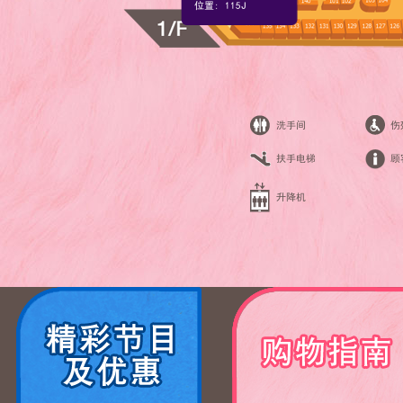
位置: 115J
洗手间
伤
扶手电梯
顾
升降机