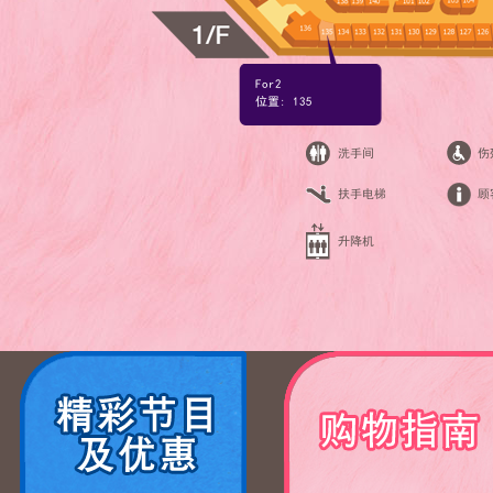
For2
位置: 135
洗手间
伤
扶手电梯
顾
升降机