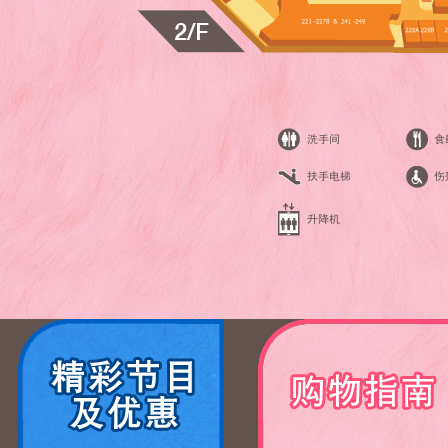
洗手间
食
扶手电梯
伤
升降机