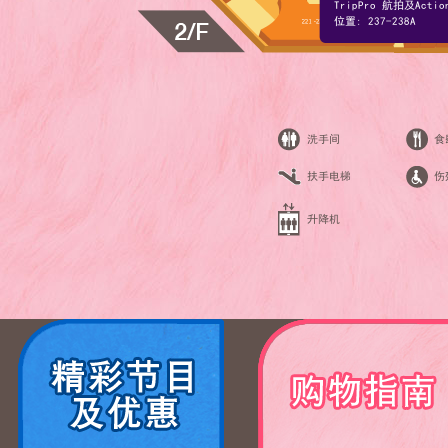
TripPro 航拍及Acti
位置: 237-238A
洗手间
食
扶手电梯
伤
升降机