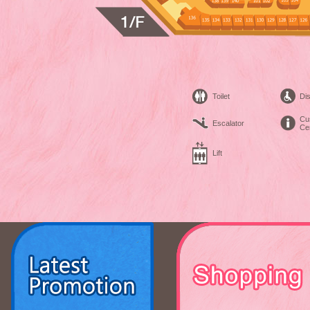
Toilet
Dis
Cu
Escalator
Ce
Lift