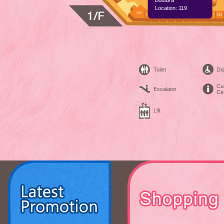
BodiBra
Location: 119
Toilet
Dis
Cu
Escalator
Ce
Lift