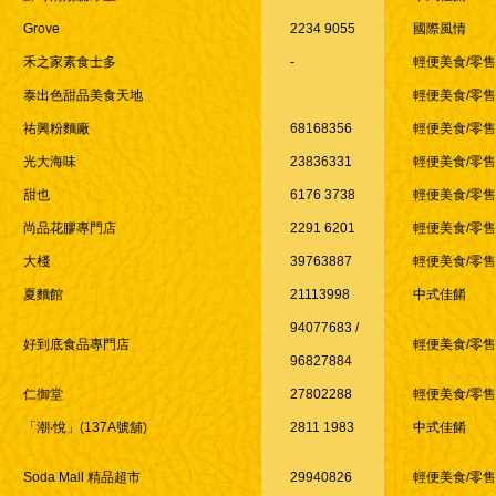
Grove
2234 9055
國際風情
禾之家素食士多
-
輕便美食/零
泰出色甜品美食天地
輕便美食/零
祐興粉麵廠
68168356
輕便美食/零
光大海味
23836331
輕便美食/零
甜也
6176 3738
輕便美食/零
尚品花膠專門店
2291 6201
輕便美食/零
大棧
39763887
輕便美食/零
夏麵館
21113998
中式佳餚
94077683 /
好到底食品專門店
輕便美食/零
96827884
仁御堂
27802288
輕便美食/零
「潮‧悅」(137A號舖)
2811 1983
中式佳餚
Soda Mall 精品超市
29940826
輕便美食/零