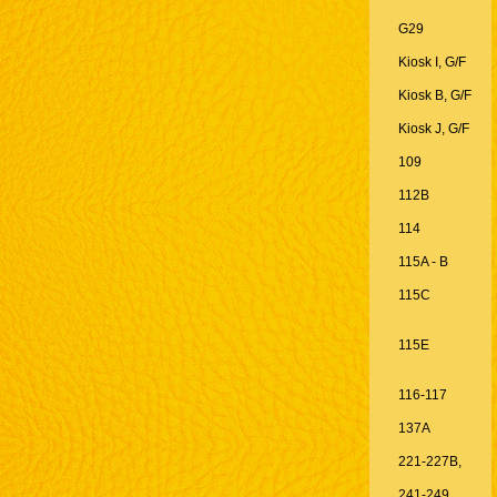
G29
Kiosk I, G/F
Kiosk B, G/F
Kiosk J, G/F
109
112B
114
115A - B
115C
115E
116-117
137A
221-227B,
241-249