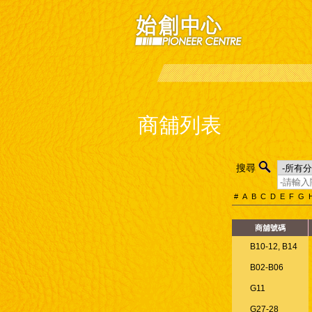
商舖列表
搜尋
#
A
B
C
D
E
F
G
商舖號碼
B10-12, B14
B02-B06
G11
G27-28