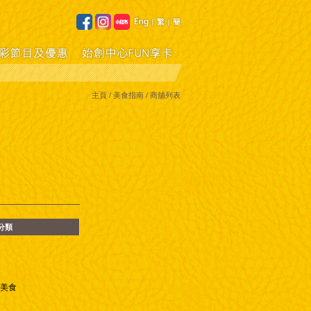
主頁
/ 美食指南 / 商舖列表
分類
售美食