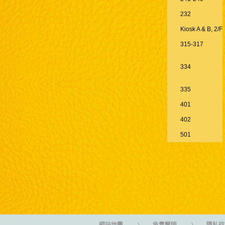
232
Kiosk A & B, 2/F
315-317
334
335
401
402
501