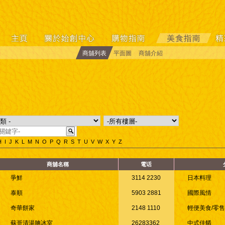
商舖列表
平面圖
商舖介紹
H
I
J
K
L
M
N
O
P
Q
R
S
T
U
V
W
X
Y
Z
商舖名稱
電话
爭鮮
3114 2230
日本料理
泰順
5903 2881
國際風情
奇華餅家
2148 1110
輕便美食/零
蘇哥清湯腩冰室
26283362
中式佳餚