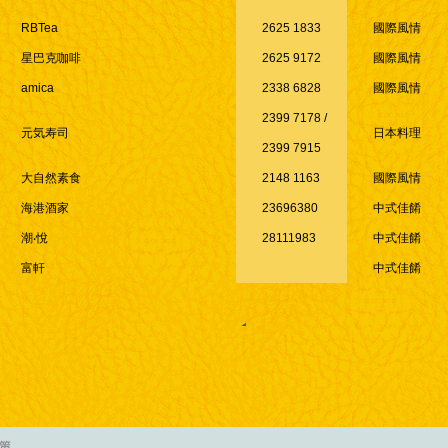
RBTea
2625 1833
國際風情
星巴克咖啡
2625 9172
國際風情
amica
2338 6828
國際風情
2399 7178 /
元気寿司
日本料理
2399 7915
大自然素食
2148 1163
國際風情
海港酒家
23696380
中式佳餚
潮‧悅
28111983
中式佳餚
富軒
中式佳餚