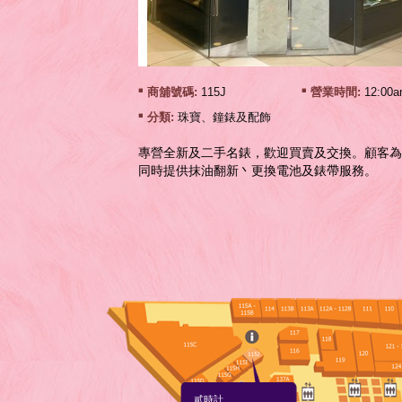
商舖號碼:
115J
營業時間:
12:00a
分類:
珠寶、鐘錶及配飾
專營全新及二手名錶，歡迎買賣及交換。顧客為
同時提供抹油翻新丶更換電池及錶帶服務。
貳時計