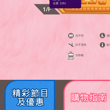
位置: 115J
洗手間
傷
扶手電梯
顧
升降機