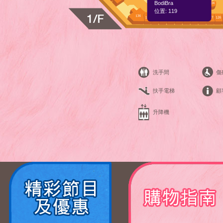
BodiBra
位置: 119
洗手間
傷
扶手電梯
顧
升降機