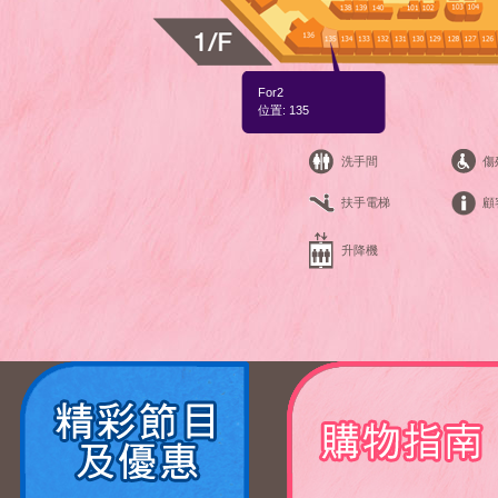
For2
位置: 135
洗手間
傷
扶手電梯
顧
升降機