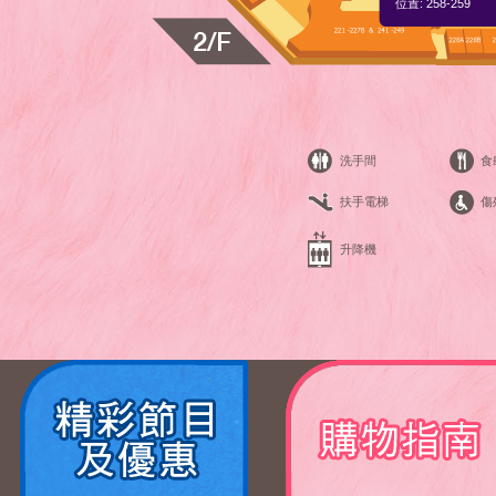
位置: 258-259
洗手間
食
扶手電梯
傷
升降機