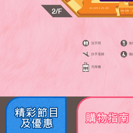
洗手間
食
扶手電梯
傷
升降機