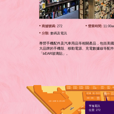
商舖號碼:
272
營業時間:
11:00a
分類:
數碼及電訊
專營手機配件及汽車用品等相關產品，包括美國/
大品牌的手機殼、移動電源、充電數據線等配件
「bEAR玻璃貼」。
亨逸電訊
位置: 272