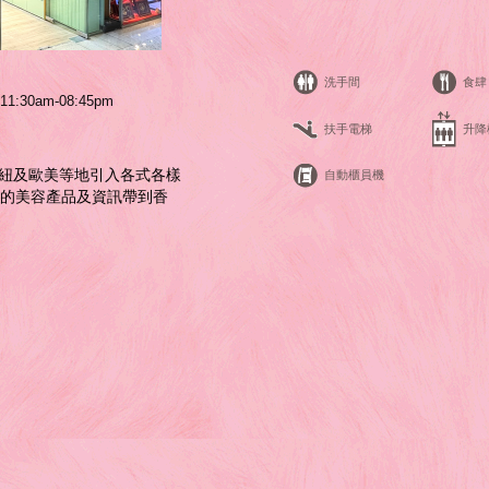
洗手間
食肆
11:30am-08:45pm
扶手電梯
升降
、澳紐及歐美等地引⼊各式各樣
自動櫃員機
的美容產品及資訊帶到⾹