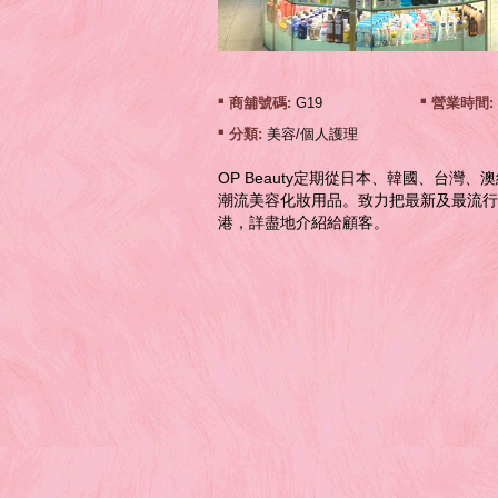
商舖號碼:
G19
營業時間:
分類:
美容/個人護理
OP Beauty定期從⽇本、韓國、台灣
潮流美容化妝⽤品。致⼒把最新及最流⾏
港，詳盡地介紹給顧客。